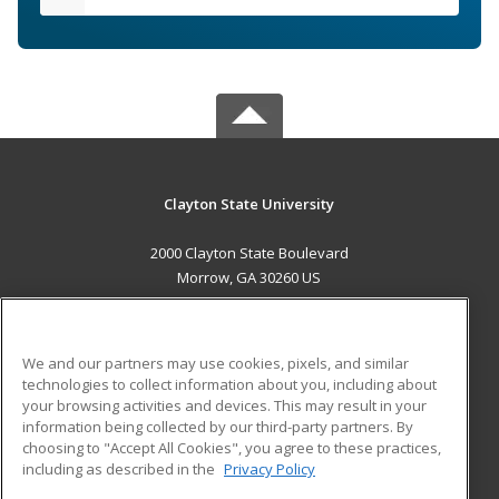
Clayton State University
2000 Clayton State Boulevard
Morrow, GA 30260 US
MAIN CONTENT
Career Training
We and our partners may use cookies, pixels, and similar
technologies to collect information about you, including about
ADDITIONAL RESOURCES
your browsing activities and devices. This may result in your
information being collected by our third-party partners. By
Military
Student Blog
choosing to "Accept All Cookies", you agree to these practices,
Financial Assistance
including as described in the
Privacy Policy
Help