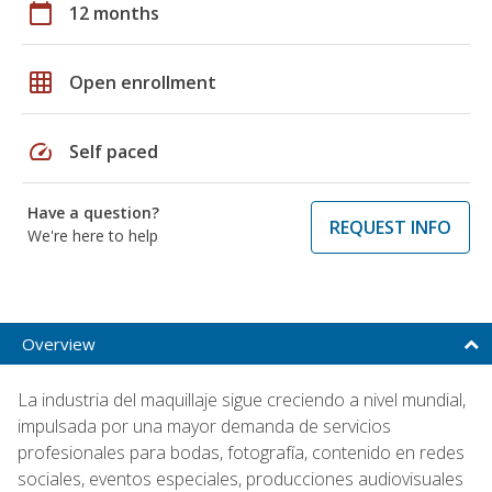
calendar_today
12 months
grid_on
Open enrollment
speed
Self paced
Have a question?
REQUEST INFO
We're here to help
Overview
La industria del maquillaje sigue creciendo a nivel mundial,
impulsada por una mayor demanda de servicios
profesionales para bodas, fotografía, contenido en redes
sociales, eventos especiales, producciones audiovisuales