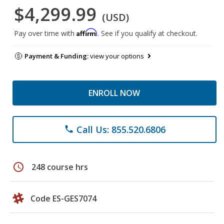
$4,299.99
(USD)
Affirm
Pay over time with
. See if you qualify at checkout.
Payment & Funding:
view your options
ENROLL NOW
Call Us: 855.520.6806
phone
schedule
248 course hrs
Code ES-GES7074