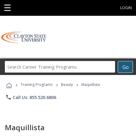
☰
LOGIN
Search
Go
Career
Training
›
›
›
Programs
Training Programs
Beauty
Maquillista
phone
Call Us: 855.520.6806
Maquillista