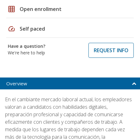
grid_on
Open enrollment
speed
Self paced
Have a question?
REQUEST INFO
We're here to help
Overview
En el cambiante mercado laboral actual, los empleadores
valoran a candidatos con habilidades digitales,
preparación profesional y capacidad de comunicarse
eficazmente con clientes y compañeros de trabajo. A
medida que los lugares de trabajo dependen cada vez
más de la tecnología para la comunicación, la