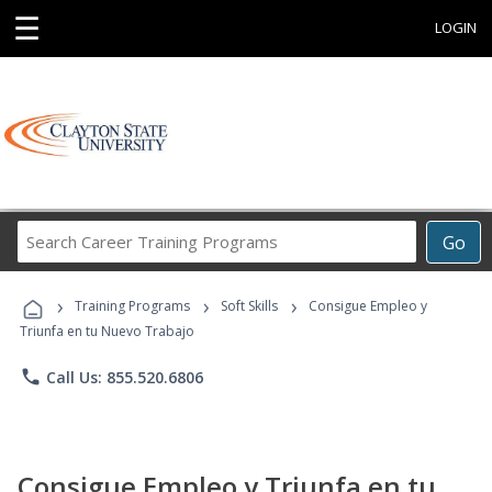
☰
LOGIN
Search
Go
Career
Training
›
›
›
Programs
Training Programs
Soft Skills
Consigue Empleo y
Triunfa en tu Nuevo Trabajo
phone
Call Us: 855.520.6806
Consigue Empleo y Triunfa en tu