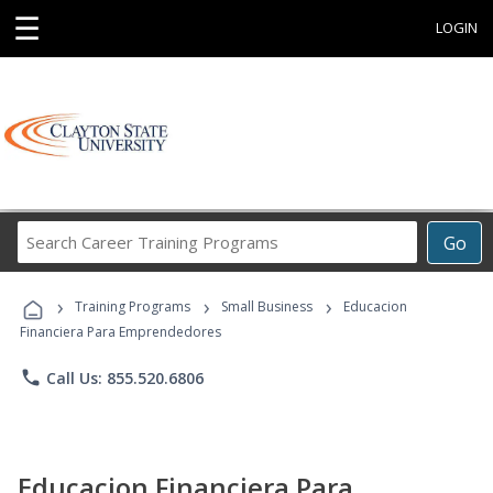
☰
LOGIN
Search
Go
Career
Training
›
›
›
Programs
Training Programs
Small Business
Educacion
Financiera Para Emprendedores
phone
Call Us: 855.520.6806
Educacion Financiera Para