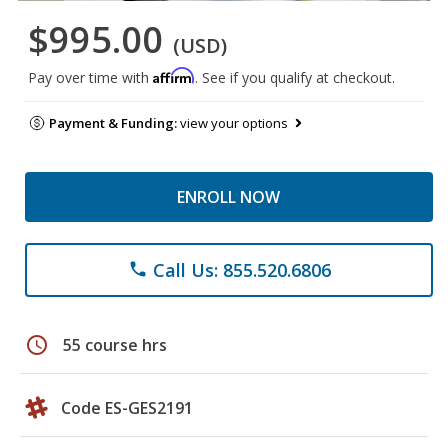
$995.00
(USD)
Affirm
Pay over time with
. See if you qualify at checkout.
Payment & Funding:
view your options
ENROLL NOW
Call Us: 855.520.6806
phone
schedule
55 course hrs
Code ES-GES2191