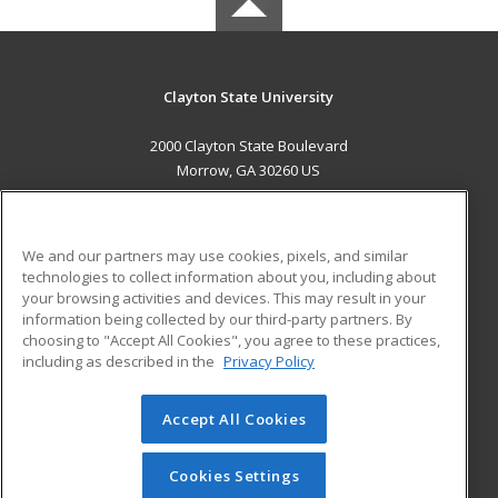
Clayton State University
2000 Clayton State Boulevard
Morrow, GA 30260 US
MAIN CONTENT
Career Training
We and our partners may use cookies, pixels, and similar
technologies to collect information about you, including about
ADDITIONAL RESOURCES
your browsing activities and devices. This may result in your
information being collected by our third-party partners. By
Military
Student Blog
choosing to "Accept All Cookies", you agree to these practices,
Financial Assistance
including as described in the
Privacy Policy
Help
Accept All Cookies
© 2026 ed2go, a division of Cengage Learning. All rights
reserved. The material on this site cannot be reproduced or
redistributed unless you have obtained prior written
Cookies Settings
permission from Cengage Learning.
Privacy Policy