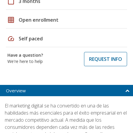
calendar_today
3 months
grid_on
Open enrollment
speed
Self paced
Have a question?
REQUEST INFO
We're here to help
Overview
El marketing digital se ha convertido en una de las
habilidades más esenciales para el éxito empresarial en el
mercado competitivo actual. A medida que los
consumidores dependen cada vez más de las redes