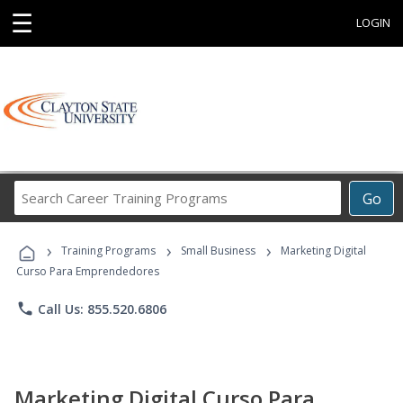
☰
LOGIN
Search
Go
Career
Training
›
›
›
Programs
Training Programs
Small Business
Marketing Digital
Curso Para Emprendedores
phone
Call Us: 855.520.6806
Marketing Digital Curso Para