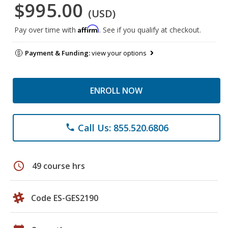
$995.00
(USD)
Affirm
Pay over time with
. See if you qualify at checkout.
Payment & Funding:
view your options
ENROLL NOW
Call Us: 855.520.6806
phone
schedule
49 course hrs
Code ES-GES2190