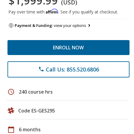
$1,999.99
(USD)
Affirm
Pay over time with
. See if you qualify at checkout.
Payment & Funding:
view your options
ENROLL NOW
Call Us: 855.520.6806
phone
schedule
240 course hrs
Code ES-GES295
calendar_today
6 months