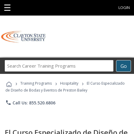
☰
LOGIN
Search
Go
Career
Training
›
›
›
Programs
Training Programs
Hospitality
El Curso Especializado
de Diseño de Bodas y Eventos de Preston Bailey
phone
Call Us: 855.520.6806
El Curso Especializado de Diseño de