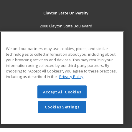
Clayton State University
2000 Clayton State Boulevard
Morrow, GA 30260 US
MAIN CONTENT
We and our partners may use cookies, pixels, and similar
Career Training
technologies to collect information about you, including about
your browsing activities and devices. This may result in your
information being collected by our third-party partners. By
ADDITIONAL RESOURCES
choosing to "Accept All Cookies", you agree to these practices,
Military
Student Blog
including as described in the
Privacy Policy
Financial Assistance
Help
Accept All Cookies
© 2026 ed2go, a division of Cengage Learning. All rights
reserved. The material on this site cannot be reproduced or
Cookies Settings
redistributed unless you have obtained prior written
permission from Cengage Learning.
Privacy Policy