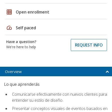
grid_on
Open enrollment
speed
Self paced
Have a question?
REQUEST INFO
We're here to help
Overview
Lo que aprenderás
Comunicarse efectivamente con nuevos clientes para
entender su estilo de diseño.
Presentar conceptos visuales de eventos basados en