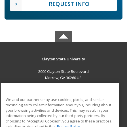
REQUEST INFO
Clayton State University
2000 Clayton State Boulevard
Morrow, GA 30260 US
MAIN CONTENT
Career Training
We and our partners may use cookies, pixels, and similar
technologies to collect information about you, including about
ADDITIONAL RESOURCES
your browsing activities and devices. This may result in your
information being collected by our third-party partners. By
Military
Student Blog
choosing to "Accept All Cookies", you agree to these practices,
Financial Assistance
including as described in the
Privacy Policy