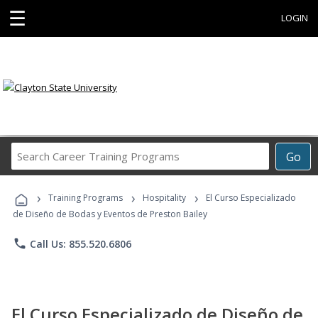
☰
LOGIN
Search
Go
Career
Training
›
›
›
Programs
Training Programs
Hospitality
El Curso Especializado
de Diseño de Bodas y Eventos de Preston Bailey
phone
Call Us: 855.520.6806
El Curso Especializado de Diseño de