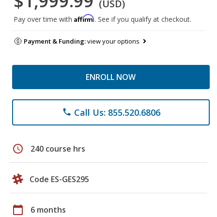
$1,999.99
(USD)
Affirm
Pay over time with
. See if you qualify at checkout.
Payment & Funding:
view your options
ENROLL NOW
Call Us: 855.520.6806
phone
schedule
240 course hrs
Code ES-GES295
calendar_today
6 months